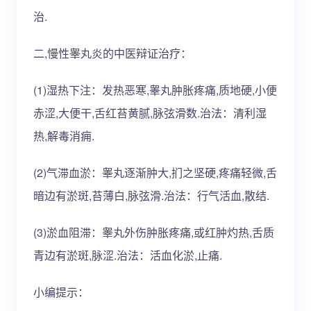
治.
二,慢性睾丸炎的中医辩证治疗：
(1)湿热下注：发热恶寒,睾丸肿胀疼痛,质地硬,小便
赤涩,大便干,舌红苔黄腻,脉弦滑数.治法：清利湿
热,解毒消痈.
(2)气滞血淤：睾丸逐渐肿大,扪之坚硬,疼痛轻微,舌
暗边有淤斑,苔薄白,脉弦滑.治法：行气活血,散结.
(3)淤血阻滞：睾丸外伤肿胀疼痛,或红肿灼热,舌质
青边有淤斑,脉涩.治法：活血化淤,止痛.
小编提示：