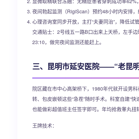
显微取精联合冻融：无精症患者穿刺成功率62%
夜间勃起监测（RigiScan）预约48小时内安
心理咨询室同步开放，主打“夫妻同治”，降低试
交通贴士：2号线五一路B口出来上天桥，左手
23:10，做完夜间监测还能赶上。
三、昆明市延安医院——“老昆
院区藏在市中心高架桥下，1980年代就开设男
转、包皮嵌顿这些“急茬”随时手术。科室自建“
也能做彩超值班主任签字即可。年均抢救睾丸扭转
王牌技术：