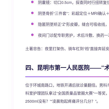
阴囊镜：切口0.5cm，探查同时行扭转复
阴茎骨折“三件套”：彩超定位＋MRI确认
隐匿阴茎矫正“Z”形皮瓣，缝合可吸收线
夜间门诊配专职男护，术后冷敷、换药一
土著忠告：夜里打架伤、骑车杠到“裆”直接奔延安
四、昆明市第一人民医院——“
位于环城南路口，地铁开通后就诊量翻倍。男科
科室护理团队拿过“全国质量品管圈大赛”一等奖，
2500ml没有？”“凌晨勃起疼痛评分几分？”。