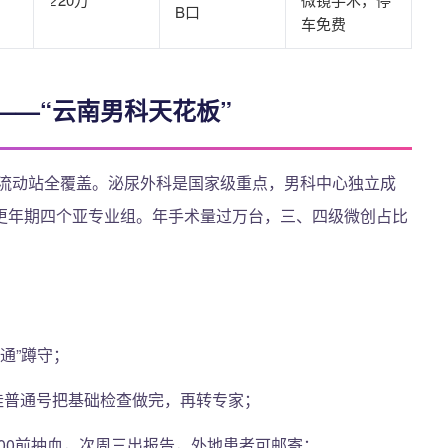
B口
车免费
——“云南男科天花板”
后流动站全覆盖。泌尿外科是国家级重点，男科中心独立成
更年期四个亚专业组。年手术量过万台，三、四级微创占比
。
通”蹲守；
先挂普通号把基础检查做完，再转专家；
:00前抽血，次周三出报告，外地患者可邮寄；