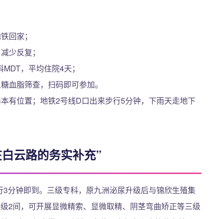
地铁回家；
，减少反复；
MDT，平均住院4天；
血糖血脂筛查，扫码即可参加。
到基本有位置；地铁2号线D口出来步行5分钟，下雨天走地下
在白云路的务实补充”
步行3分钟即到。三级专科，原九洲泌尿升级后与锦欣生殖集
百级2间，可开展显微精索、显微取精、阴茎弯曲矫正等三级