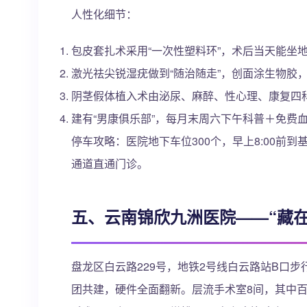
人性化细节：
包皮套扎术采用“一次性塑料环”，术后当天能坐
激光祛尖锐湿疣做到“随治随走”，创面涂生物胶
阴茎假体植入术由泌尿、麻醉、性心理、康复四科
建有“男康俱乐部”，每月末周六下午科普＋免费
停车攻略：医院地下车位300个，早上8:00前
通道直通门诊。
五、云南锦欣九洲医院——“藏
盘龙区白云路229号，地铁2号线白云路站B口
团共建，硬件全面翻新。层流手术室8间，其中