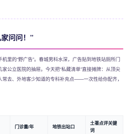
家问问！”
机里的“野广告”。春城男科水深，广告贴到地铁站厕所门
家公立医院的抽屉。今天把“私藏清单”直接摊牌：从顶尖
人常去、外地客少知道的专科补充点——一次性给你配齐，
土著点评关键
门诊量/年
地铁出站口
词