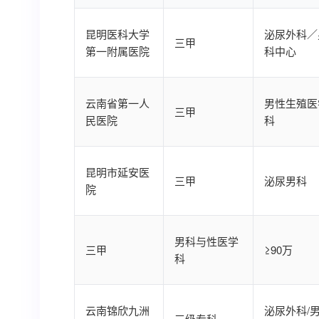
昆明医科大学
泌尿外科／
三甲
第一附属医院
科中心
云南省第一人
男性生殖医
三甲
民医院
科
昆明市延安医
三甲
泌尿男科
院
男科与性医学
三甲
≥90万
科
云南锦欣九洲
泌尿外科/
三级专科