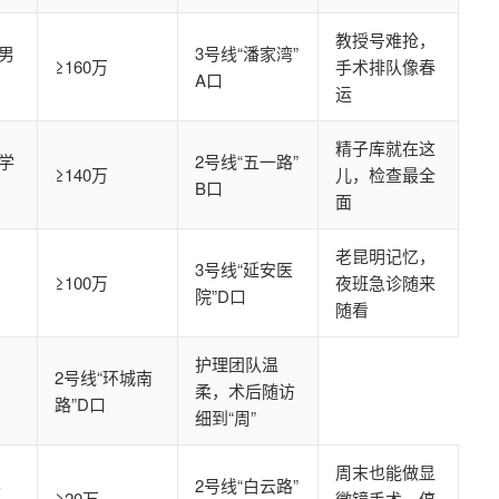
教授号难抢，
男
3号线“潘家湾”
≥160万
手术排队像春
A口
运
精子库就在这
学
2号线“五一路”
≥140万
儿，检查最全
B口
面
老昆明记忆，
3号线“延安医
≥100万
夜班急诊随来
院”D口
随看
护理团队温
2号线“环城南
柔，术后随访
路”D口
细到“周”
周末也能做显
男
2号线“白云路”
≥20万
微镜手术，停