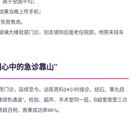
，高于全国平均；
排，结果当晚上传手机；
管失败焦虑。
边玻璃大楼就是门诊，别走错到后面老住院部。地铁末班车
明心中的急诊靠山”
科夜门诊，延续至今。泌尿男科24小时接诊，结石、睾丸扭
快速绿色通道”，检验、超声、手术室同一层，B超室夜里三点
超百例，救睾成功率96%。