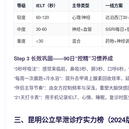
等级
IELT（秒）
主导类型
一线方案
轻度
60-120
心理/神经
达泊西汀30
中度
30-60
神经+血管
SSRI每日+
重度
<30
混合
药物+神经调
Step 3 长效巩固——90日“控精”习惯养成
“3秒呼吸法”：感觉来临前，鼻吸3秒、屏3秒、口呼6秒
“每周一次晨跑+冷水浴”：提升去甲肾上腺素回收效率，
“伴侣主导节奏”：由女方控制频率与深浅，重塑大脑快感
“21天打卡表”：用手机记录IELT、心情、睡眠，复诊时
三、昆明公立早泄诊疗实力榜（2024