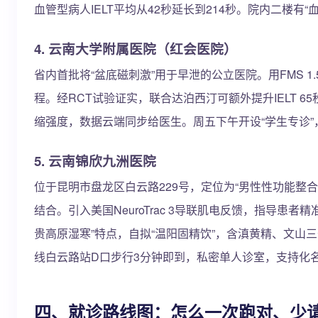
血管型病人IELT平均从42秒延长到214秒。院内二楼
4. 云南大学附属医院（红会医院）
省内首批将“盆底磁刺激”用于早泄的公立医院。用FMS 1
程。经RCT试验证实，联合达泊西汀可额外提升IELT 6
缩强度，数据云端同步给医生。周五下午开设“学生专诊
5. 云南锦欣九洲医院
位于昆明市盘龙区白云路229号，定位为“男性性功能整合
结合。引入美国NeuroTrac 3导联肌电反馈，指导患者
贵高原湿寒”特点，自拟“温阳固精饮”，含滇黄精、文山三
线白云路站D口步行3分钟即到，私密单人诊室，支持化
四、就诊路线图：怎么一次跑对、少