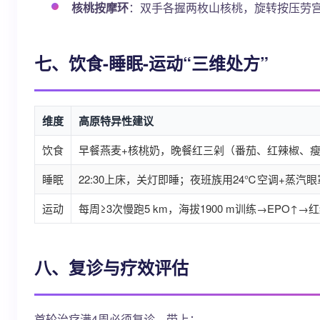
核桃按摩环
：双手各握两枚山核桃，旋转按压劳宫
七、饮食-睡眠-运动“三维处方”
维度
高原特异性建议
饮食
早餐燕麦+核桃奶，晚餐红三剁（番茄、红辣椒、
睡眠
22:30上床，关灯即睡；夜班族用24℃空调+蒸汽
运动
每周≥3次慢跑5 km，海拔1900 m训练→EPO
八、复诊与疗效评估
首轮治疗满4周必须复诊，带上：