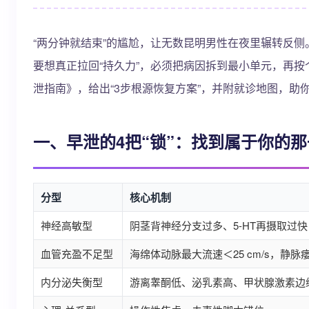
“两分钟就结束”的尴尬，让无数昆明男性在夜里辗转反侧
要想真正拉回“持久力”，必须把病因拆到最小单元，再按
泄指南》，给出“3步根源恢复方案”，并附就诊地图，助
一、早泄的4把“锁”：找到属于你的
分型
核心机制
神经高敏型
阴茎背神经分支过多、5-HT再摄取过快
血管充盈不足型
海绵体动脉最大流速＜25 cm/s，静脉
内分泌失衡型
游离睾酮低、泌乳素高、甲状腺激素边