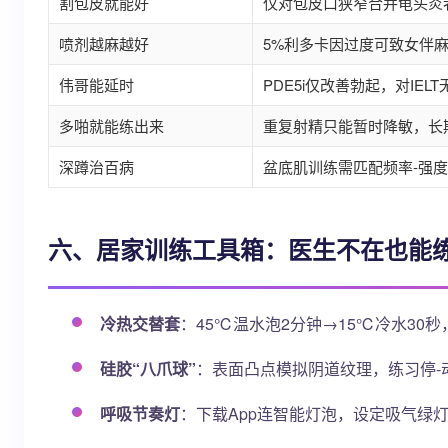
割包皮就能好
仅对包皮口狭窄合并龟头炎者
喷剂越麻越好
5%利多卡因过度可致女伴
伟哥能延时
PDE5i仅改善勃起，对IE
多啪就能练出来
重复射精只能暂时降敏，长
深蹲治百病
盆底肌训练需匹配频率-强度
六、居家训练工具箱：医生不在也能
冷热交替套
：45℃温水泡2分钟→15℃冷水30
硅胶“八爪球”
：表面凸点模拟阴道纹理，练习停-
呼吸节奏灯
：下载App连智能灯泡，设定吸气绿