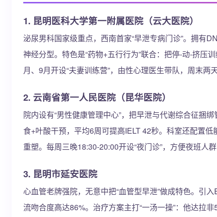
1. 昆明医科大学第一附属医院（云大医院）
泌尿男科国家级重点，西南首家“早泄专病门诊”。拥有DN
神经分型。特色是“药物+五行行为”联合：把停-动-挤
月、9月开设“夫妻训练营”，由性心理医生带队，周末两
2. 云南省第一人民医院（昆华医院）
院内设有“男性健康管理中心”，把早泄与代谢综合征捆绑
食+叶酸干预，平均6周可提高IELT 42秒。科室还配置低能
重塑。每周三晚18:30-20:00开设“夜门诊”，方便夜
3. 昆明市延安医院
心血管老牌强院，无意中把“血管型早泄”做成特色。引入E
流吻合度高达86%。治疗方案主打“一汤一操”：他达拉非