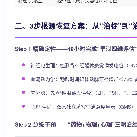
心理-关系型
操作性焦虑、夫妻性脚本错位
二、3步根源恢复方案：从“治标”到“
Step 1 精确定性——48小时完成“早泄四维评估
神经电生理：检测背神经躯体感觉诱发电位（DNSE
血流动力学：勃起时海绵体动脉直径增加＜75%或静
内分泌：先查“性腺轴五件套”（LH、FSH、T、
心理-伴侣：双人独立填写性满意度量表（GMS）
Step 2 分级干预——“药物+物理+心理”三明治