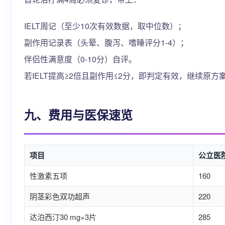
IELT周记（至少10次有效数据，取中位数）；
副作用记录表（头晕、腹泻、嗜睡评分1-4）；
伴侣性满意度（0-10分）自评。
若IELT提高≥2倍且副作用≤2分，即判定有效，继续原
九、费用与医保速览
项目
公立医
性激素五项
160
阴茎彩色双功超声
220
达泊西汀30 mg×3片
285