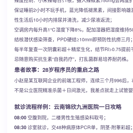
辣度控制：小米辣每日≤1根，摄入辣椒素>50mg会再度
保证睡前2小时不玩手机，蓝光降低褪黑素，间接影响雄
性生活后10小时内排尿并清洗，减少尿液返流；
空调房内每升高1℃湿度下降8%，配加湿器把湿度维持5
结核潜伏感染筛查，PPD硬结≥10mm即预防性抗痨三月
每半年复查一次阴囊彩超＋精浆生化，结节RI>0.75提前
忌随意购买抗生素“自我药疗”，打乱菌群易培养耐药株。
患者故事：28岁程序员的重启之路
小赵是某互联网企业的前端工程师，连续三个月996后，
不是公立医院精准杀菌＋日间激光，我差点就走上试管婴
就诊流程样例：云南锦欣九洲医院一日攻略
08:00
空腹到院，二楼男性生殖感染科取号；
08:30
诊室就诊，交48种病原体PCR单，阴茎-附睾彩超