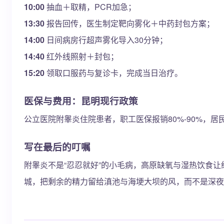
10:00
抽血＋取精，PCR加急；
13:30
报告回传，医生制定靶向雾化＋中药封包方案；
14:00
日间病房行超声雾化导入30分钟；
14:40
红外线照射＋封包；
15:20
领取口服药与复诊卡，完成当日治疗。
医保与费用：昆明现行政策
公立医院附睾炎住院患者，职工医保报销80%-90%，居
写在最后的叮嘱
附睾炎不是“忍忍就好”的小毛病，高原缺氧与湿热饮食
城，把剩余的精力留给滇池与海埂大坝的风，而不是深夜