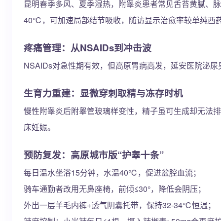
昆明春季多风、夏季湿热，附睾炎患者常见舌苔黄腻、脉滑数
40℃，可加速局部结节吸收，随访显示治愈率较单纯西药
疼痛管理：从NSAIDs到冲击波
NSAIDs对急性期有效，但高原胃病高发，延安医院泌尿
生育力重建：显微穿刺取精与冻存时机
慢性附睾炎后附睾管玻璃样变性，精子虽可生成却无法排出
床妊娠。
预防复发：高原城市版“护睾十条”
每日温水坐浴15分钟，水温40℃，促进盆腔血流；
骑车通勤者改用无鼻座椅，前倾≤30°，降低会阴压；
外出一层羊毛内裤+透气阴囊托带，保持32-34℃恒温；