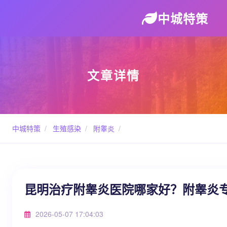
中城特策
文章详情
中城特策
/
生殖感染
/
附睾炎
/
昆明治疗附睾炎医院哪家好？附睾炎
2026-05-07 17:04:03