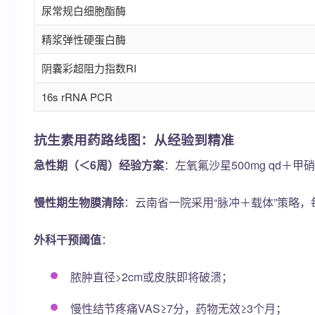
尿常规白细胞酯酶
精浆弹性硬蛋白酶
阴囊彩超阻力指数RI
16s rRNA PCR
抗生素用药路线图：从经验到精准
急性期（＜6周）经验方案
：左氧氟沙星500mg qd＋甲
慢性期生物膜清除
：云南省一院采用“脉冲＋载体”策略，每
外科干预阈值
：
脓肿直径>2cm或皮肤即将破溃；
慢性结节疼痛VAS≥7分，药物无效≥3个月；