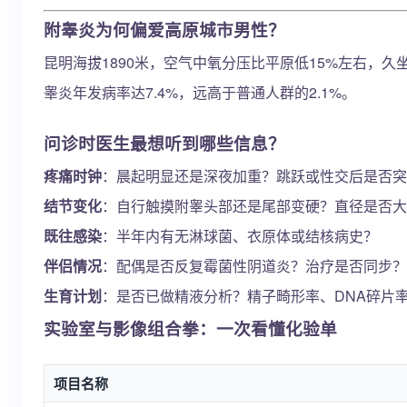
附睾炎为何偏爱高原城市男性？
昆明海拔1890米，空气中氧分压比平原低15%左右
睾炎年发病率达7.4%，远高于普通人群的2.1%。
问诊时医生最想听到哪些信息？
疼痛时钟
：晨起明显还是深夜加重？跳跃或性交后是否突
结节变化
：自行触摸附睾头部还是尾部变硬？直径是否大
既往感染
：半年内有无淋球菌、衣原体或结核病史？
伴侣情况
：配偶是否反复霉菌性阴道炎？治疗是否同步？
生育计划
：是否已做精液分析？精子畸形率、DNA碎片
实验室与影像组合拳：一次看懂化验单
项目名称