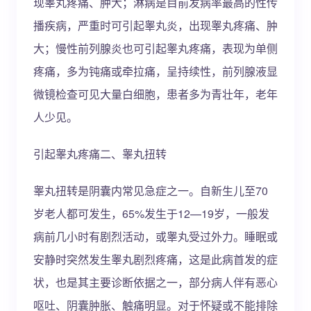
现睾丸疼痛、肿大；淋病是目前发病率最高的性传
播疾病，严重时可引起睾丸炎，出现睾丸疼痛、肿
大；慢性前列腺炎也可引起睾丸疼痛，表现为单侧
疼痛，多为钝痛或牵拉痛，呈持续性，前列腺液显
微镜检查可见大量白细胞，患者多为青壮年，老年
人少见。
引起睾丸疼痛二、睾丸扭转
睾丸扭转是阴囊内常见急症之一。自新生儿至70
岁老人都可发生，65%发生于12—19岁，一般发
病前几小时有剧烈活动，或睾丸受过外力。睡眠或
安静时突然发生睾丸剧烈疼痛，这是此病首发的症
状，也是其主要诊断依据之一，部分病人伴有恶心
呕吐、阴囊肿胀、触痛明显。对于怀疑或不能排除