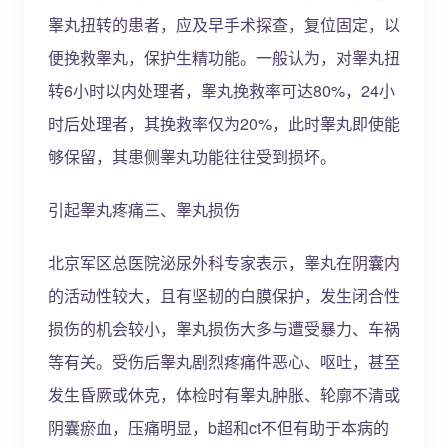
睾丸扭转的患者，应及早手术探查，复位固定，以
便挽救睾丸，保护生精功能。一般认为，对睾丸扭
转6小时以内处理者，睾丸挽救率可达80%，24小
时后处理者，其挽救率仅为20%，此时睾丸即使能
够保留，其患侧睾丸功能往往受到损坏。
引起睾丸疼痛三、睾丸损伤
北京军区总医院泌尿外科专家表示，睾丸在阴囊内
的活动性较大，且有坚韧的白膜保护，发生闭合性
损伤的机会较小，睾丸损伤大多与遭受暴力、车祸
等有关。受伤后睾丸剧烈疼痛件恶心、呕吐，甚至
发生昏厥或休克，体检时有睾丸肿胀、轮廓不清或
阴囊瘀血，压痛明显，b超和ct不但有助于本病的