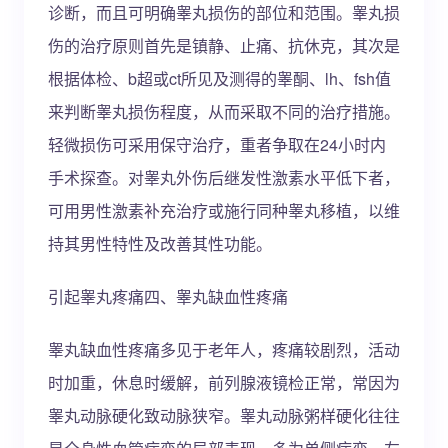
诊断，而且可明确睾丸损伤的部位和范围。睾丸损
伤的治疗原则首先是镇静、止痛、抗休克，其次是
根据体检、b超或ct所见及测得的睾酮、lh、fsh值
来判断睾丸损伤程度，从而采取不同的治疗措施。
轻微损伤可采用保守治疗，重者争取在24小时内
手术探查。对睾丸外伤后继发性激素水平低下者，
可用男性激素补充治疗或施行同种睾丸移植，以维
持其男性特性及改善其性功能。
引起睾丸疼痛四、睾丸缺血性疼痛
睾丸缺血性疼痛多见于老年人，疼痛较剧烈，活动
时加重，休息时缓解，前列腺液镜检正常，常因为
睾丸动脉硬化致动脉狭窄。睾丸动脉粥样硬化往往