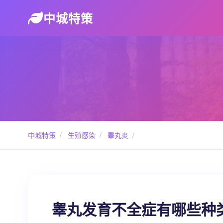
中城特策
中城特策
/
生殖感染
/
睾丸炎
/
睾丸发育不全症有哪些种