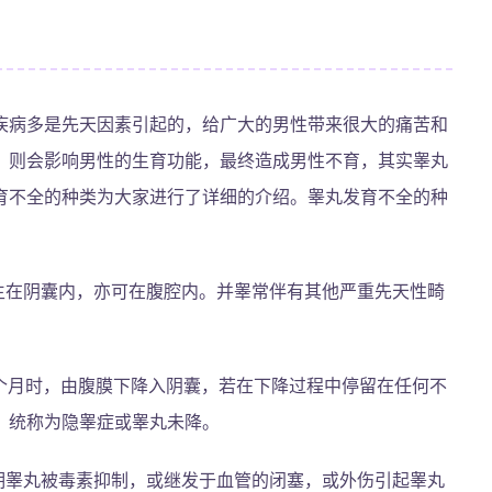
疾病多是先天因素引起的，给广大的男性带来很大的痛苦和
，则会影响男性的生育功能，最终造成男性不育，其实睾丸
育不全的种类为大家进行了详细的介绍。睾丸发育不全的种
生在阴囊内，亦可在腹腔内。并睾常伴有其他严重先天性畸
7个月时，由腹膜下降入阴囊，若在下降过程中停留在任何不
，统称为隐睾症或睾丸未降。
期睾丸被毒素抑制，或继发于血管的闭塞，或外伤引起睾丸