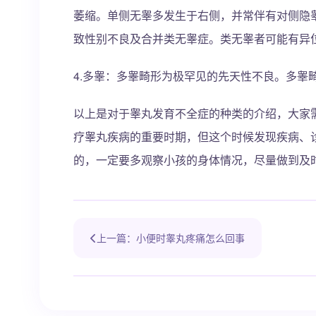
萎缩。单侧无睾多发生于右侧，并常伴有对侧隐
致性别不良及合并类无睾症。类无睾者可能有异
4.多睾：多睾畸形为极罕见的先天性不良。多睾
以上是对于睾丸发育不全症的种类的介绍，大家
疗睾丸疾病的重要时期，但这个时候发现疾病、
的，一定要多观察小孩的身体情况，尽量做到及
上一篇：小便时睾丸疼痛怎么回事