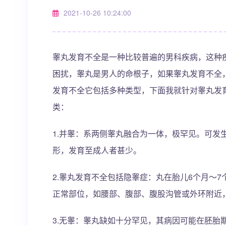
2021-10-26 10:24:00
睾丸发育不全是一种比较普遍的男科疾病，这种
困扰，睾丸是男人的命根子，如果睾丸发育不全
发育不全它包括多种类型，下面我就针对睾丸发
类：
1.并睾：系两侧睾丸融合为一体，极罕见。可发
形，发育至成人者甚少。
2.睾丸发育不全包括隐睾症：丸在胎儿6个月～
正常部位，如腰部、腹部、腹股沟管或外环附近
3.无睾：睾丸缺如十分罕见，其病因可能在胚胎