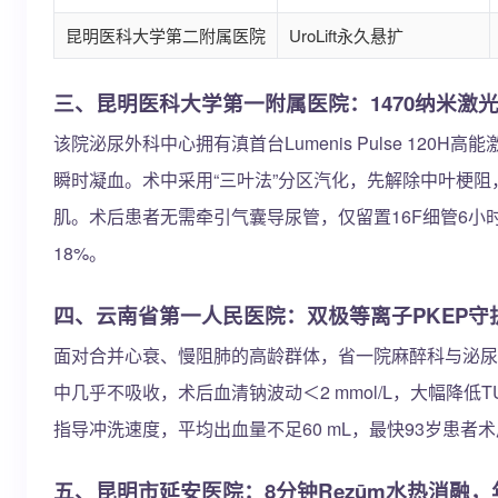
昆明医科大学第二附属医院
UroLift永久悬扩
三、昆明医科大学第一附属医院：1470纳米激光
该院泌尿外科中心拥有滇首台Lumenis Pulse 12
瞬时凝血。术中采用“三叶法”分区汽化，先解除中叶梗
肌。术后患者无需牵引气囊导尿管，仅留置16F细管6小
18%。
四、云南省第一人民医院：双极等离子PKEP守
面对合并心衰、慢阻肺的高龄群体，省一院麻醉科与泌尿团
中几乎不吸收，术后血清钠波动＜2 mmol/L，大幅降
指导冲洗速度，平均出血量不足60 mL，最快93岁患
五、昆明市延安医院：8分钟Rezūm水热消融