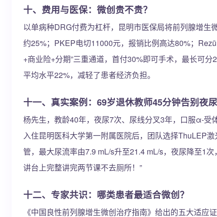
十、费用与医保：微创贵不贵？
以单病种DRG付费为杠杆，昆明市医保局将前列腺增生微创
约25%；PKEP电切11000元，报销比例高达80%；Re
+商业险+分期”三重通道，首付30%即可手术，最长可
平均水平22%，减轻了患者经济负担。
十一、真实案例：69岁退休教师45分钟告别夜尿
杨先生，教龄40年，夜尿7次、尿线分叉3年，口服α-受体
入住昆明医科大学第一附属医院后，团队选择ThuLEP激光
管，最大尿流率由7.9 mL/s升至21.4 mL/s，夜
讲台上完整讲完两节课不去厕所！”
十二、专家共识：哪类患者最适合微创？
《中国良性前列腺增生微创治疗指南》给出的五大适应证：1. I