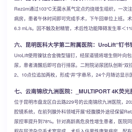
Rezūm通过103℃无菌水蒸气定点灼烧增生组织，一
病房，患者午休时间即可完成手术，下午回单位上班。术
6.3 mL/s。因不触及射精管，术后性功能障碍发生率＜1
六、昆明医科大学第二附属医院：UroLift“钉
UroLift使用镍钛合金微型锚钉，经尿道镜将增生侧叶
尿，患者清醒后即可自行排尿。二附院泌尿团队创新“双拉
2、10点位追加两枚，形成“井”字悬吊，24个月随访显示
七、云南锦欣九洲医院：_MULTIPORT 4K荧
位于昆明市盘龙区白云路229号的云南锦欣九洲医院，2023
腔镜系统，在前列腺外科领域开展“经腹膜外途径保留Ret
尿控率提升到78%。针对高龄高危良性增生患者，医院同步
程在层流杂交手术室完成，术后入住男性康复病房，配有