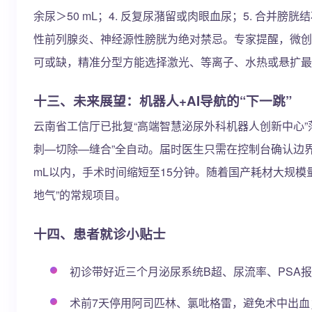
余尿＞50 mL；4. 反复尿潴留或肉眼血尿；5. 合
性前列腺炎、神经源性膀胱为绝对禁忌。专家提醒，微创并
可或缺，精准分型方能选择激光、等离子、水热或悬扩最
十三、未来展望：机器人+AI导航的“下一跳”
云南省工信厅已批复“高端智慧泌尿外科机器人创新中心”落
刺—切除—缝合”全自动。届时医生只需在控制台确认边
mL以内，手术时间缩短至15分钟。随着国产耗材大规模量
地气”的常规项目。
十四、患者就诊小贴士
初诊带好近三个月泌尿系统B超、尿流率、PSA
术前7天停用阿司匹林、氯吡格雷，避免术中出血