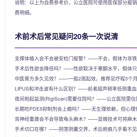
说明：以上为自费参考价，公立医院可使用医保部分报销
费明细。
术前术后常见疑问20条一次说清
支撑体植入会不会被安检门报警？——不会，假体为非铁
手术后性欲会降低吗？——性欲取决于睾酮水平，假体只
中医膏方多久见效？——一般2周起效，推荐足疗程3个
LIPUS和冲击波有什么区别？——前者超声频率低侧重
夜间勃起监测(RigiScan)需要住院吗？——公立医院
长期吃PDE5抑制剂会上瘾吗？——无生理依赖，但心理
背神经重建会不会导致龟头麻木？——显微技术可将麻木
手术切口在哪？——阴茎阴囊交界，术后疤痕几乎看不见