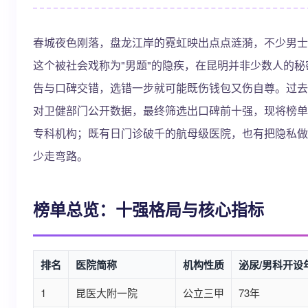
春城夜色刚落，盘龙江岸的霓虹映出点点涟漪，不少男士
这个被社会戏称为"男题"的隐疾，在昆明并非少数人的
告与口碑交错，选错一步就可能既伤钱包又伤自尊。过去
对卫健部门公开数据，最终筛选出口碑前十强，现将榜单
专科机构；既有日门诊破千的航母级医院，也有把隐私做
少走弯路。
榜单总览：十强格局与核心指标
排名
医院简称
机构性质
泌尿/男科开设
1
昆医大附一院
公立三甲
73年