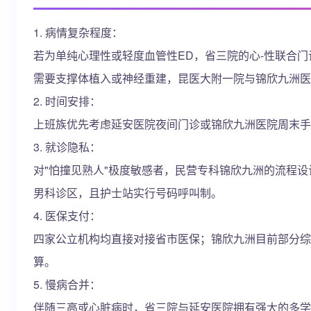
1. 病情复杂程度：
若为单纯心理性或轻度血管性ED，省三院的心-性联合
需要支撑体植入或神经重建，昆医大附一院与锦欣九洲医
2. 时间安排：
上班族优先考虑延安医院夜间门诊或锦欣九洲医院周末手
3. 就诊隐私：
对"怕撞见熟人"极度敏感者，民营专科锦欣九洲的流程
男科诊区，且护士站实行号码呼叫制。
4. 医保支付：
四家公立机构均直接对接省市医保；锦欣九洲目前部分综
算。
5. 慢病合并：
伴随三高或心脏病时，省三院与延安医院拥有强大的多学