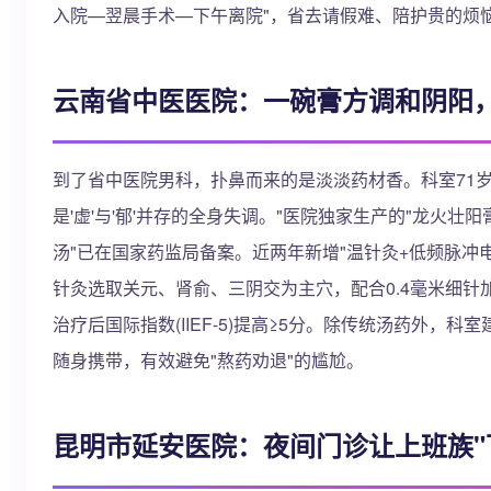
入院—翌晨手术—下午离院"，省去请假难、陪护贵的烦
云南省中医医院：一碗膏方调和阴阳
到了省中医院男科，扑鼻而来的是淡淡药材香。科室71岁
是'虚'与'郁'并存的全身失调。"医院独家生产的"龙火
汤"已在国家药监局备案。近两年新增"温针灸+低频脉冲
针灸选取关元、肾俞、三阴交为主穴，配合0.4毫米细针加
治疗后国际指数(IIEF-5)提高≥5分。除传统汤药外
随身携带，有效避免"熬药劝退"的尴尬。
昆明市延安医院：夜间门诊让上班族"