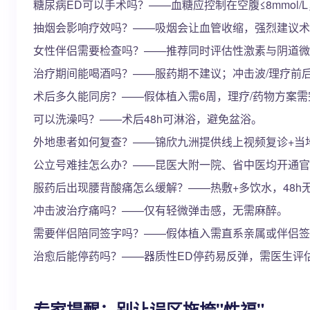
糖尿病ED可以手术吗？——血糖应控制在空腹≤8mmol/L，
抽烟会影响疗效吗？——吸烟会让血管收缩，强烈建议术
女性伴侣需要检查吗？——推荐同时评估性激素与阴道微
治疗期间能喝酒吗？——服药期不建议；冲击波/理疗前后
术后多久能同房？——假体植入需6周，理疗/药物方案
可以洗澡吗？——术后48h可淋浴，避免盆浴。
外地患者如何复查？——锦欣九洲提供线上视频复诊+当
公立号难挂怎么办？——昆医大附一院、省中医均开通官
服药后出现腰背酸痛怎么缓解？——热敷+多饮水，48h
冲击波治疗痛吗？——仅有轻微弹击感，无需麻醉。
需要伴侣陪同签字吗？——假体植入需直系亲属或伴侣签
治愈后能停药吗？——器质性ED停药易反弹，需医生评
专家提醒：别让误区拖垮"性福"