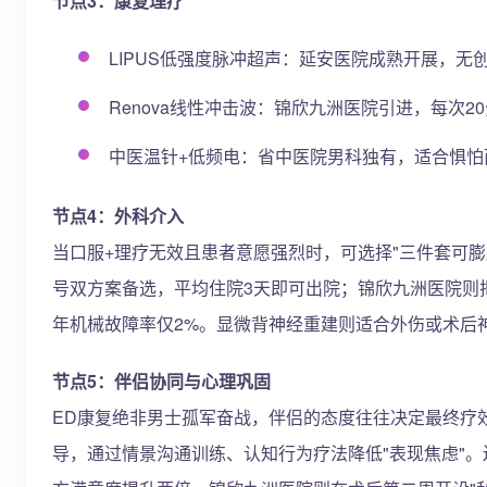
节点3：康复理疗
LIPUS低强度脉冲超声：延安医院成熟开展，无
Renova线性冲击波：锦欣九洲医院引进，每次2
中医温针+低频电：省中医院男科独有，适合惧怕
节点4：外科介入
当口服+理疗无效且患者意愿强烈时，可选择"三件套可膨胀
号双方案备选，平均住院3天即可出院；锦欣九洲医院则
年机械故障率仅2%。显微背神经重建则适合外伤或术后
节点5：伴侣协同与心理巩固
ED康复绝非男士孤军奋战，伴侣的态度往往决定最终疗效
导，通过情景沟通训练、认知行为疗法降低"表现焦虑"。