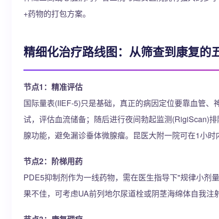
+药物的打包方案。
精细化治疗路线图：从筛查到康复的
节点1：精准评估
国际量表(IIEF-5)只是基础，真正的病因定位要靠血
试，评估血流储备；随后进行夜间勃起监测(RigiSca
腺功能，避免漏诊垂体微腺瘤。昆医大附一院可在1小时
节点2：阶梯用药
PDE5抑制剂作为一线药物，需在医生指导下"规律小剂
果不佳，可考虑UA前列地尔尿道栓或阴茎海绵体自我注