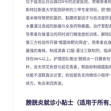
位于盘龙区白云路229号的这家医院，常被患者
斯特拉斯堡大学医院研修的三甲专家领衔，把“膀
毫米微导管把抗菌药、黏膜修复因子与低浓度肝
水囊灌注造成的胀痛与全身药物暴露。治疗室配
导患者在做灌注的同时进行精准放松训练，解除
第三方检验所开展“噬菌体靶向筛选”，用患者自
最强的毒株，制成滴鼻-口服-灌注三联制剂，临
持在96%以上。护理团队推出“膀胱炎一日膳食
杯，含天然花色苷与前花青素，帮助抑制细菌黏
也能不湿鞋直达诊室；检验报告支持微信小程序“
续方，免去来回奔波。
膀胱炎就诊小贴士（适用于所有