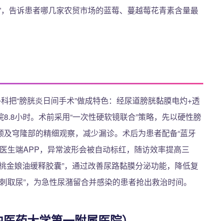
”，告诉患者哪几家农贸市场的蓝莓、蔓越莓花青素含量最
外科把“膀胱炎日间手术”做成特色：经尿道膀胱黏膜电灼+透
8.8小时。术前采用“一次性硬软镜联合”策略，先以硬性膀
颈及穹隆部的精细观察，减少漏诊。术后为患者配备“蓝牙
至医生端APP，异常波形会被自动标红，随访效率提高三
桃金娘油缓释胶囊”，通过改善尿路黏膜分泌功能，降低复
穿刺取尿”，为急性尿潴留合并感染的患者抢出救治时间。
中医药大学第一附属医院）