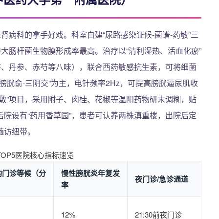
肾病科的拿手好戏。科室自建“尿路感染证候-菌谱-药敏”三
中大肠杆菌生物膜形成率最高。治疗以“清利湿热、活血化瘀”
苓、丹参、赤芍等八味），联合西药敏感抗生素，可将细菌
极-膀胱俞-三阴交”为主，电针频率2Hz，可提高膀胱逼尿肌收
贴敷”项目，采用附子、肉桂、花椒等温阳药物研末调糊，贴
院设有“药用香草园”，患者可认养两株滇重楼，出院后定
随访纽带。
OP5医院核心指标速览
均门诊等候（分
慢性膀胱炎年复发
夜门诊/急诊通道
）
率
12%
21:30前夜门诊