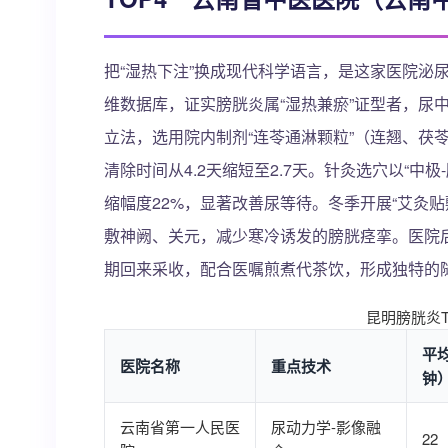
把“湿热下注”换成现代科学语言，是这家医院泌尿
维数据库，证实膀胱炎属“湿热兼瘀”证型者，尿
立法，选用院内制剂“连苓通淋颗粒”（连翘、茯
清除时间从4.2天缩短至2.7天。针灸选穴以“中
缩幅度22%，显著改善尿等待。冬季开展“艾灸
敷神阙、关元，减少寒冷诱发的膀胱痉挛。医院后
期回来采收，配合医嘱煎煮代茶饮，形成独特的
昆明膀胱炎T
平
医院名称
重点技术
钟
云南省第一人民医
尿动力学-影像融
22