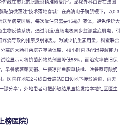
称作“藏在市北的膀胱炎精准修复所”。泌尿外科由曾在法国
胱黏膜微灌注”技术落地春城：在高清电子膀胱镜下，以0.3
素送至病变区域，每次灌注只需要15毫升液体，避免传统大
备生物反馈系统，通过阴道/直肠电极同步监测盆底肌电，引
因疼痛导致的排尿反射紊乱。为减少抗生素用量，科室联合
身分离的大肠杆菌培养噬菌体库，48小时内匹配出裂解能力
床试验显示可将抗菌药物总剂量降低55%，而治愈率依旧保
包”，早餐紫薯藜麦粥、午餐凉拌鱼腥草核桃、晚餐蓝莓酸奶
附。医院在地铁2号线白云路站D口设地下接驳通道，雨天
一键分享”，外地患者可把药敏结果直接发给本地社区医生
上榜医院）