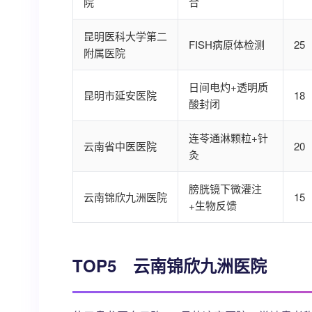
院
合
昆明医科大学第二
FISH病原体检测
25
附属医院
日间电灼+透明质
昆明市延安医院
18
酸封闭
连苓通淋颗粒+针
云南省中医医院
20
灸
膀胱镜下微灌注
云南锦欣九洲医院
15
+生物反馈
TOP5 云南锦欣九洲医院