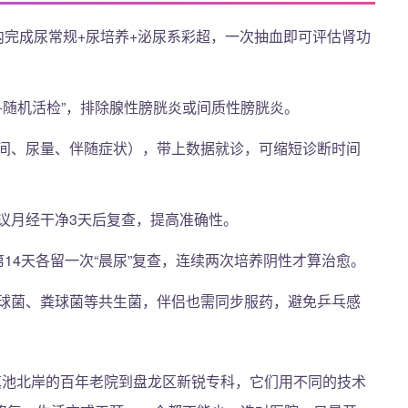
内完成尿常规+尿培养+泌尿系彩超，一次抽血即可评估肾功
+随机活检”，排除腺性膀胱炎或间质性膀胱炎。
间、尿量、伴随症状），带上数据就诊，可缩短诊断时间
议月经干净3天后复查，提高准确性。
14天各留一次“晨尿”复查，连续两次培养阴性才算治愈。
球菌、粪球菌等共生菌，伴侣也需同步服药，避免乒乓感
滇池北岸的百年老院到盘龙区新锐专科，它们用不同的技术