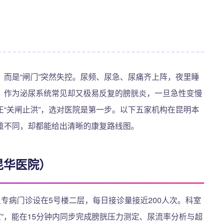
而是“闸门”突然失控。尿频、尿急、尿痛齐上阵，夜里睡
。作为泌尿系统常见却又极易反复的膀胱炎，一旦急性变慢
“关闸止洪”，选对医院是第一步。以下五家机构在昆明本
重不同，却都能给出清晰的康复路线图。
昆华医院）
炎专病门诊设在5号楼二层，每日接诊量接近200人次。科室
室”，能在15分钟内同步完成膀胱压力测定、尿流率分析与超