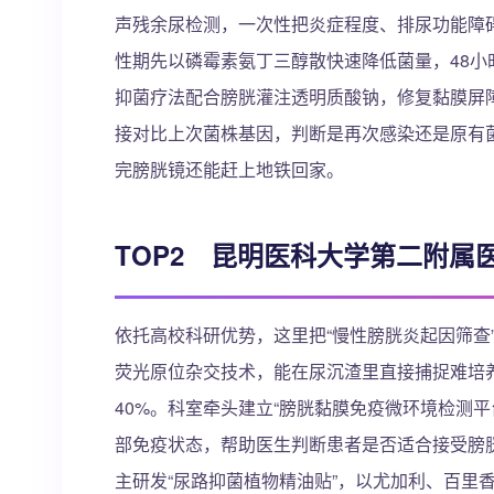
声残余尿检测，一次性把炎症程度、排尿功能障碍
性期先以磷霉素氨丁三醇散快速降低菌量，48
抑菌疗法配合膀胱灌注透明质酸钠，修复黏膜屏障
接对比上次菌株基因，判断是再次感染还是原有菌
完膀胱镜还能赶上地铁回家。
TOP2 昆明医科大学第二附属
依托高校科研优势，这里把“慢性膀胱炎起因筛查
荧光原位杂交技术，能在尿沉渣里直接捕捉难培
40%。科室牵头建立“膀胱黏膜免疫微环境检测平台”，
部免疫状态，帮助医生判断患者是否适合接受膀
主研发“尿路抑菌植物精油贴”，以尤加利、百里