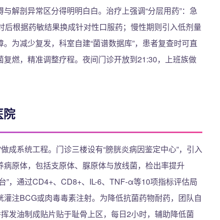
与解剖异常区分得明明白白。治疗上强调“分层用药”：急
小时后根据药敏结果换成针对性口服药；慢性期则引入低剂量
。为减少复发，科室自建“菌谱数据库”，患者复查时可直
复燃，精准调整疗程。夜间门诊开放到21:30，上班族做
医院
”做成系统工程。门诊三楼设有“膀胱炎病因鉴定中心”，引入
养病原体，包括支原体、脲原体与放线菌，检出率提升
通过CD4+、CD8+、IL-6、TNF-α等10项指标评估局
胱灌注BCG或肉毒毒素注射。为降低抗菌药物耐药，团队自
香挥发油制成贴片贴于耻骨上区，每日2小时，辅助降低菌