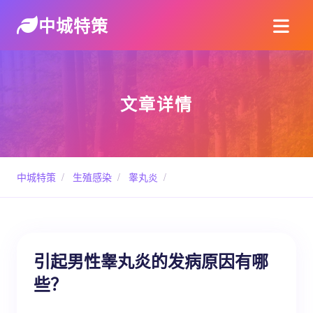
中城特策
文章详情
中城特策
/
生殖感染
/
睾丸炎
/
引起男性睾丸炎的发病原因有哪
些？