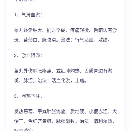
1、气滞血淤：
睾丸逐渐肿大、扪之坚硬、疼痛轻微、舌暗边有淤
斑、苔薄白、脉弦滑。治法：行气活血，散结。
2、淤血阻滞：
睾丸外伤肿胀疼痛、或红肿灼热、舌质青边有淤
斑、脉涩。治法：活血化淤，止痛。
3、湿热下注：
发热恶寒、睾丸肿胀疼痛、质地硬、小便赤涩、大
便干、舌红苔黄腻、脉弦滑数。治法：清利湿热，
解毒消痈。