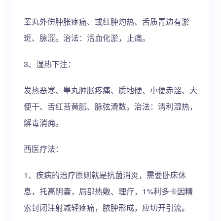
睾丸外伤肿胀疼痛、或红肿灼热、舌质青边有淤
斑、脉涩。治法：活血化淤，止痛。
3、湿热下注：
发热恶寒、睾丸肿胀疼痛、质地硬、小便赤涩、大
便干、舌红苔黄腻、脉弦滑数。治法：清利湿热，
解毒消痈。
西医疗法：
1、疾病的治疗原则就是抗菌消炎，需要卧床休
息，托高阴囊，局部热敷、理疗，1%利多卡因精
索封闭注射减轻疼痛，脓肿形成，应切开引流。