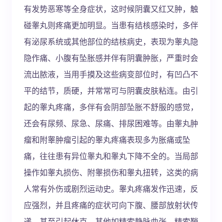
有发势恶寒等全身症状，这时候阴囊又红又肿，触
碰睾丸则疼痛更加明显。当患有结核感染时，多伴
有泌尿系统或其他部位的结核病史，表现为睾丸隐
隐作痛、小腹有坠胀感并伴有阴囊肿胀，严重时会
流出脓液，当用手摸及这些病变部位时，有凹凸不
平的结节，质硬，并常常可与阴囊皮肤粘连。由引
起的睾丸疼痛，多伴有会阴部坠胀不舒服的感觉，
还会有尿频、尿急、尿痛、排尿困难等。由睾丸肿
瘤和附睾肿瘤引起的睾丸疼痛表现多为胀痛或坠
痛，往往患有异位睾丸和睾丸下降不全的。当局部
操作如睾丸损伤、附睾损伤和睾丸扭转，这类的病
人常有外伤或剧烈运动史。睾丸疼痛发作迅速，反
应强烈，并且疼痛的症状可向下腹、腰部放射状传
递，甚至引起休克。其他如精索静脉曲张、精索鞘